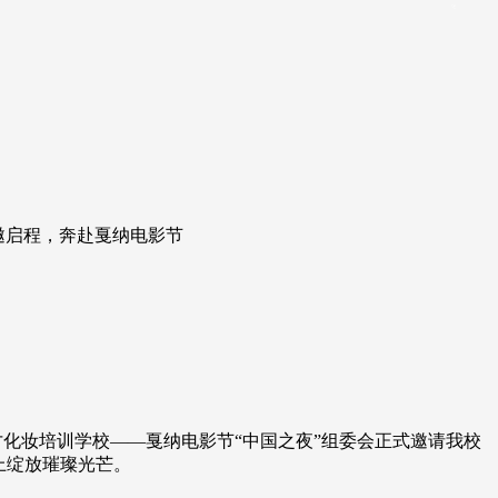
邀启程，奔赴戛纳电影节
才化妆培训学校——戛纳电影节“中国之夜”组委会正式邀请我校
上绽放璀璨光芒。