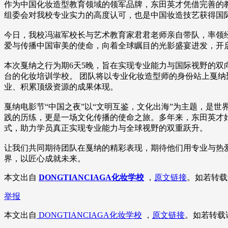
作为中国化妆造型教育领域的领军品牌，东田英才凭借完善的
组委会对我校专业实力的高度认可，也是中国妆造技艺获得国
今日，我校冯淑军校长与艺术教育家君君老师亲自带队，率领
爱与传播中国审美的使命，向着全球瞩目的光影盛宴进发，开
本次戛纳之行为期6天5晚，旨在实现专业能力与国际视野的
台的化妆培训学校。 团队将以专业化妆造型师的身份站上戛纳
业、积累顶级资源的成果体现。
戛纳电影节“中国之夜”以“文明互鉴，文化出海”为主题，是
践的历练，更是一场文化传播的使命之旅。多年来，东田英才始
式，助力学员真正实现专业能力与全球视野的双重跃升。
让我们共同期待团队在戛纳的精彩表现，期待他们用专业与热
界，以匠心成就未来。
本文出自
DONGTIANCIAGA化妆学校
，
原文链接
。如若转载
举报
本文出自
DONGTIANCIAGA化妆学校
，
原文链接
。如若转载