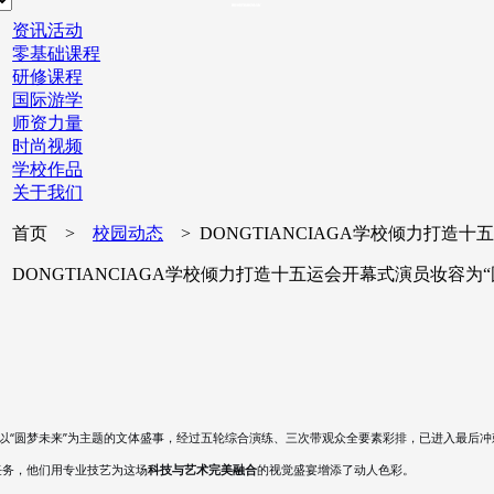
资讯活动
零基础课程
研修课程
国际游学
师资力量
时尚视频
学校作品
关于我们
首页 >
校园动态
> DONGTIANCIAGA学校倾力打造
DONGTIANCIAGA学校倾力打造十五运会开幕式演员妆容为
场以“圆梦未来”为主题的文体盛事，经过五轮综合演练、三次带观众全要素彩排，已进入最后
要任务，他们用专业技艺为这场
科技与艺术完美融合
的视觉盛宴增添了动人色彩。