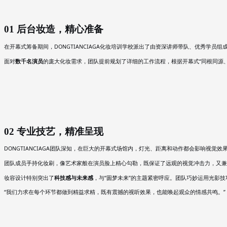
01 后台妆造，精心准备
在开幕式筹备
间，
DONGTIANCIAGA
学校派出了由资深讲师带队、优秀学员组
期
化妆培训
面对
数千名演员
的庞大化妆需求，团队提前规划了详细的工作流程，根据开幕式
“同根同源
02 专业技艺，精准呈现
DONGTIANCIAGA团队深知，在巨大的开幕式场馆内，灯光、距离和动作都会影响视觉
团队成员手持化妆刷，像艺术家般在演员脸上精心勾勒，既保证了远观的视觉冲击力，又兼
妆容设计特别突出了
科技感与未来感
，与
“圆梦未来”的主题紧密呼应。团队巧妙运用光影
“我们力求在每个环节都做到精益求精，既有震撼的视听效果，也能唤起观众的情感共鸣。”