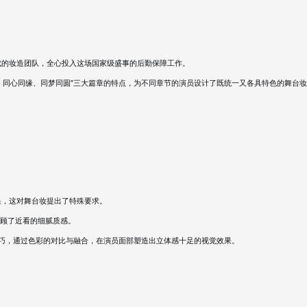
成的妆造团队，全心投入这场国家级盛事的后勤保障工作。
、同心同缘、同梦同圆”三大篇章的特点，为不同章节的演员设计了既统一又各具特色的舞台
效果，这对舞台妆提出了特殊要求。
顾了近看的细腻质感。
技巧，通过色彩的对比与融合，在演员面部塑造出立体感十足的视觉效果。