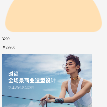
3200
￥29980