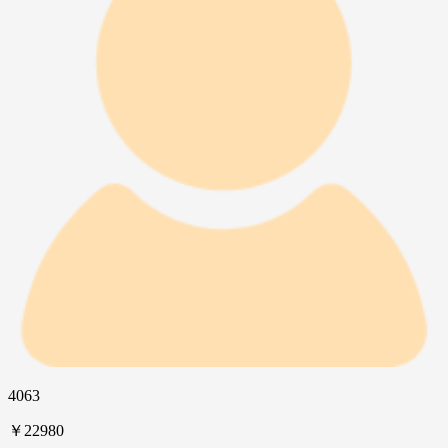
4063
￥22980