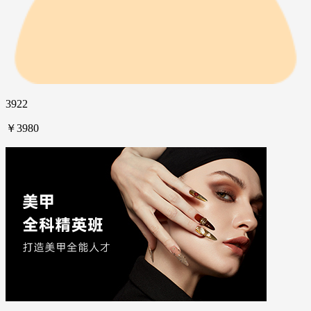
3922
￥3980