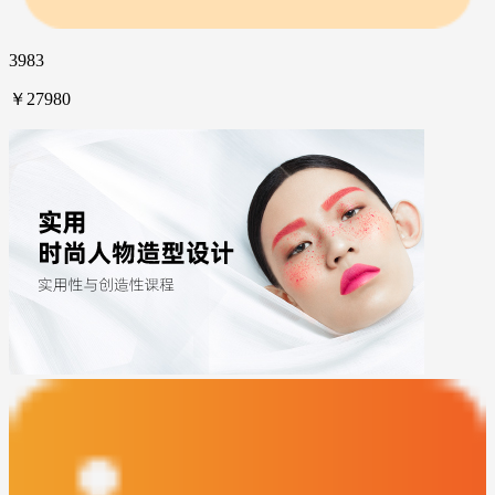
3983
￥27980