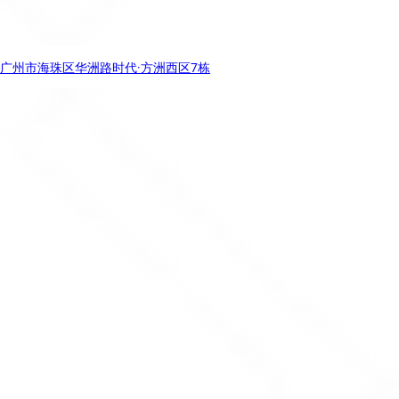
广州市海珠区华洲路时代·方洲西区7栋