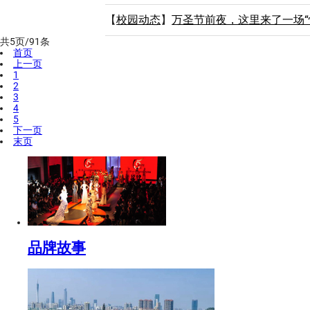
【
校园动态
】
万圣节前夜，这里来了一场“
共5页/91条
首页
上一页
1
2
3
4
5
下一页
末页
品牌故事