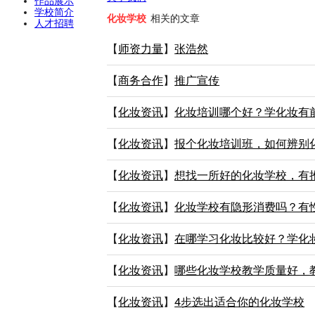
作品展示
学校简介
化妆学校
相关的文章
人才招聘
【
师资力量
】
张浩然
【
商务合作
】
推广宣传
【
化妆资讯
】
化妆培训哪个好？学化妆有
【
化妆资讯
】
报个化妆培训班，如何辨别
【
化妆资讯
】
想找一所好的化妆学校，有
【
化妆资讯
】
化妆学校有隐形消费吗？有
【
化妆资讯
】
在哪学习化妆比较好？学化
【
化妆资讯
】
哪些化妆学校教学质量好，
【
化妆资讯
】
4步选出适合你的化妆学校