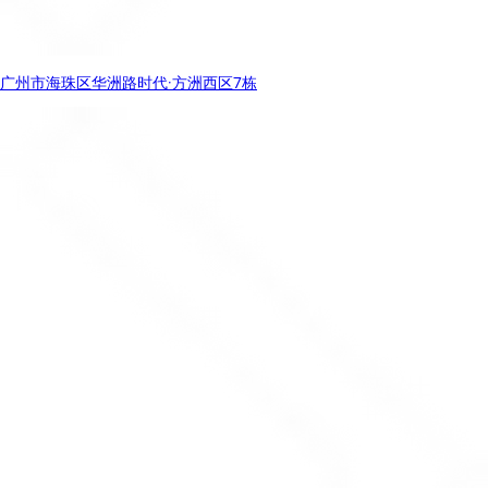
广州市海珠区华洲路时代·方洲西区7栋