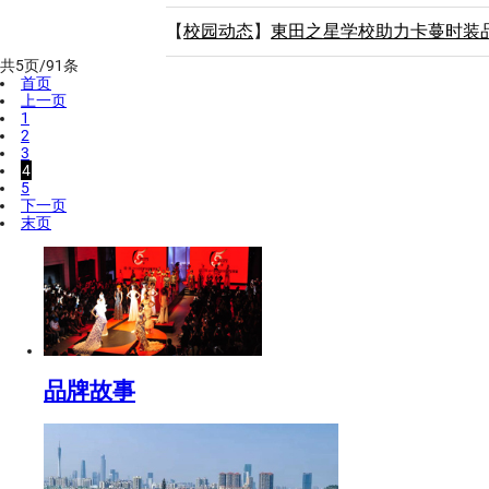
【
校园动态
】
東田之星学校助力卡蔓时装
共5页/91条
首页
上一页
1
2
3
4
5
下一页
末页
品牌故事