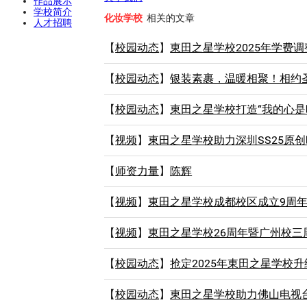
作品展示
学校简介
化妆学校
相关的文章
人才招聘
【
校园动态
】
東田之星学校2025年学费
【
校园动态
】
银装素裹，温暖相聚！相约
【
校园动态
】
東田之星学校打造“我的心是
【
视频
】
東田之星学校助力深圳SS25原
【
师资力量
】
陈辉
【
视频
】
東田之星学校成都校区成立9周
【
视频
】
東田之星学校26周年暨广州校三
【
校园动态
】
抢定2025年東田之星学校
【
校园动态
】
東田之星学校助力佛山电视