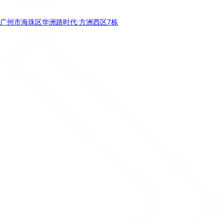
广州市海珠区华洲路时代·方洲西区7栋