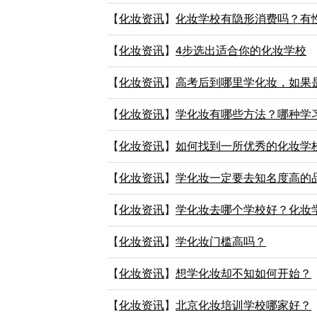
【
化妆资讯
】
化妆学校有隐形消费吗？有
【
化妆资讯
】
4步选出适合你的化妆学校
【
化妆资讯
】
高考后到哪里学化妆，如果
【
化妆资讯
】
学化妆有哪些方法？哪种学
【
化妆资讯
】
如何找到一所优秀的化妆学
【
化妆资讯
】
学化妆一定要去知名度高的
【
化妆资讯
】
学化妆去哪个学校好？化妆
【
化妆资讯
】
学化妆门槛高吗？
【
化妆资讯
】
想学化妆却不知如何开始？
【
化妆资讯
】
北京化妆培训学校哪家好？