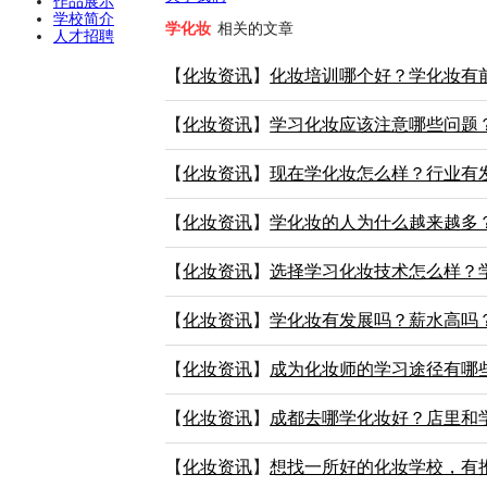
作品展示
学校简介
学化妆
相关的文章
人才招聘
【
化妆资讯
】
化妆培训哪个好？学化妆有
【
化妆资讯
】
学习化妆应该注意哪些问题
【
化妆资讯
】
现在学化妆怎么样？行业有
【
化妆资讯
】
学化妆的人为什么越来越多
【
化妆资讯
】
选择学习化妆技术怎么样？
【
化妆资讯
】
学化妆有发展吗？薪水高吗
【
化妆资讯
】
成为化妆师的学习途径有哪
【
化妆资讯
】
成都去哪学化妆好？店里和
【
化妆资讯
】
想找一所好的化妆学校，有