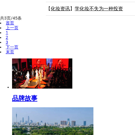
【
化妆资讯
】
学化妆不失为一种投资
共3页/45条
首页
上一页
1
2
3
下一页
末页
品牌故事